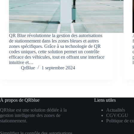
QR Blue révolutionne la gestion des autorisations
de stationnement dans les zones bleues et autres
zones spécifiques. Grâce à sa technologie de QR
codes uniques, cette solution permet un contrôle
efficace des véhicules, tout en offrant une interface
intuitive et…
QrBlue
1 septembre 2024
À propos de QRblue
Liens utiles
QRblue est une solution dédiée à la
Actualités
gestion intelligente des zones de
CGV/CGU
stationnement.
Politique de co
Simplifiez le contrôle des autorisations