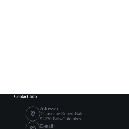
Contact Info
Adresse :
15, avenue Robert-Bain -
92270 Bois-Colombes
E-mail :