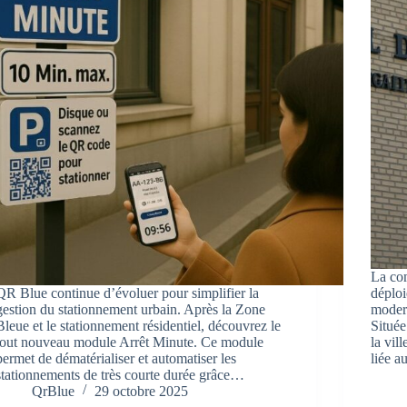
La com
QR Blue continue d’évoluer pour simplifier la
déplo
gestion du stationnement urbain. Après la Zone
modern
Bleue et le stationnement résidentiel, découvrez le
Située
tout nouveau module Arrêt Minute. Ce module
la vil
permet de dématérialiser et automatiser les
liée 
stationnements de très courte durée grâce…
QrBlue
29 octobre 2025