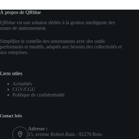
À propos de QRblue
QRblue est une solution dédiée à la gestion intelligente des
zones de stationnement.
Simplifiez le contrôle des autorisations avec des outils
performants et intuitifs, adaptés aux besoins des collectivités et
aux entrprises.
Liens utiles
Actualités
CGV/CGU
Politique de confidentialité
Contact Info
Adresse :
15, avenue Robert-Bain - 92270 Bois-