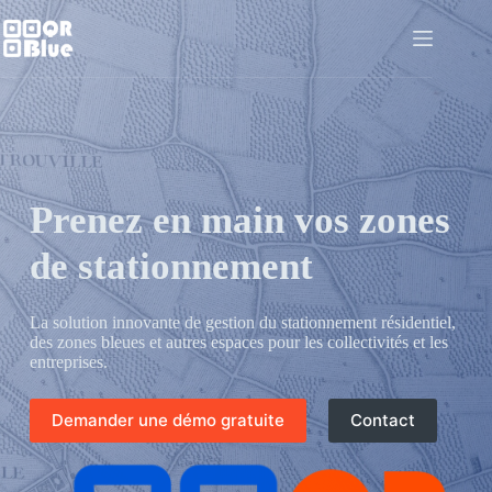
Passer
au
contenu
Prenez en main vos zones
de stationnement
La solution innovante de gestion du stationnement résidentiel,
des zones bleues et autres espaces pour les collectivités et les
entreprises.
Demander une démo gratuite
Contact