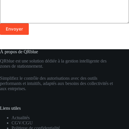
Envoyer
À propos de QRblue
QRblue est une solution dédiée à la gestion intelligente des
zones de stationnement.
Simplifiez le contrôle des autorisations avec des outils
performants et intuitifs, adaptés aux besoins des collectivités et
aux entrprises.
Liens utiles
Actualités
CGV/CGU
Politique de confidentialité