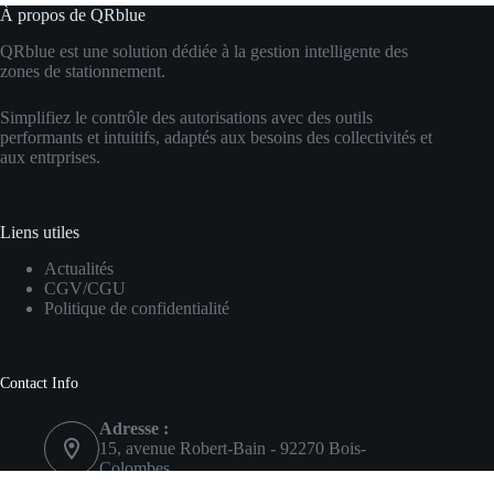
À propos de QRblue
QRblue est une solution dédiée à la gestion intelligente des
zones de stationnement.
Simplifiez le contrôle des autorisations avec des outils
performants et intuitifs, adaptés aux besoins des collectivités et
aux entrprises.
Liens utiles
Actualités
CGV/CGU
Politique de confidentialité
Contact Info
Adresse :
15, avenue Robert-Bain - 92270 Bois-
Colombes